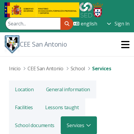
Skip to Main Content
Sign In
CEE San Antonio
Inicio
CEE San Antonio
School
Services
Location
General information
Facilities
Lessons taught
School documents
Services
Toggle