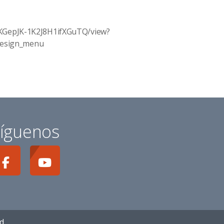
/CKGepJK-1K2J8H1ifXGuTQ/view?
esign_menu
íguenos
ad