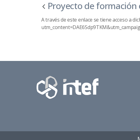
Proyecto de formación d
A través de este enlace se tiene acceso 
utm_content=DAE6Sdp9TKM&utm_campaig
M