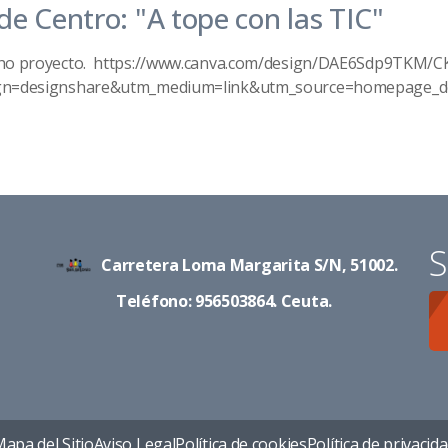
e Centro: "A tope con las TIC"
a dicho proyecto. https://www.canva.com/design/DAE6Sdp9TKM
n=designshare&utm_medium=link&utm_source=homepage_d
S
Carretera Loma Margarita S/N, 51002.
Teléfono: 956503864. Ceuta.
apa del Sitio
Aviso Legal
Política de cookies
Política de privacid